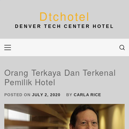
Skip
to
Dtchotel
content
DENVER TECH CENTER HOTEL
Primary
Menu
Orang Terkaya Dan Terkenal
Pemilik Hotel
POSTED ON
JULY 2, 2020
BY
CARLA RICE