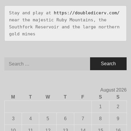
Stay and play at 
https://doubledicerv.com/
near the majestic Ruby Mountains, the 
Southfork Reservoir and the large northern 
gold mines
Search
for:
August 2026
M
T
W
T
F
S
S
1
2
3
4
5
6
7
8
9
10
11
12
13
14
15
16