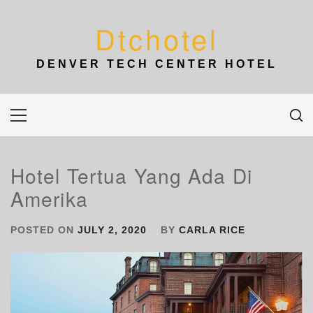
Skip
to
Dtchotel
content
DENVER TECH CENTER HOTEL
Primary
Menu
Hotel Tertua Yang Ada Di
Amerika
POSTED ON
JULY 2, 2020
BY
CARLA RICE