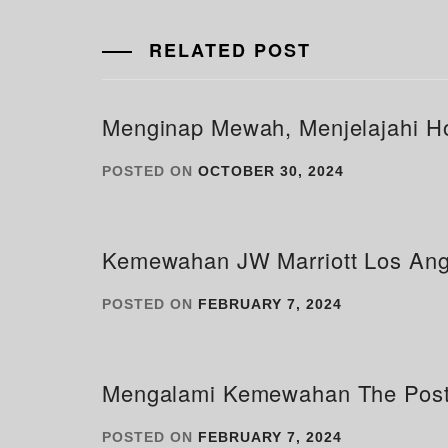
RELATED POST
Menginap Mewah, Menjelajahi Hot
POSTED ON
OCTOBER 30, 2024
Kemewahan JW Marriott Los Ange
POSTED ON
FEBRUARY 7, 2024
Mengalami Kemewahan The Post 
POSTED ON
FEBRUARY 7, 2024