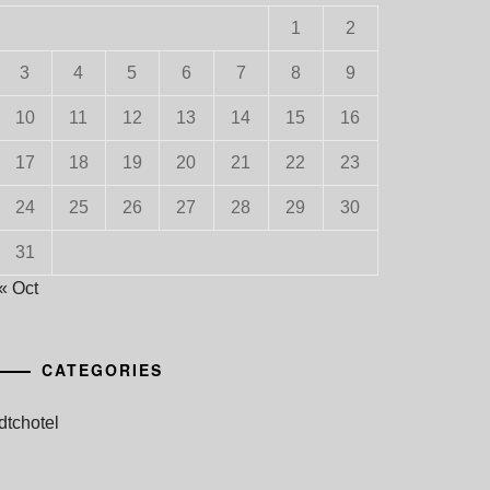
1
2
3
4
5
6
7
8
9
10
11
12
13
14
15
16
17
18
19
20
21
22
23
24
25
26
27
28
29
30
31
« Oct
CATEGORIES
dtchotel