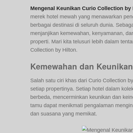
Mengenal Keunikan Curio Collection by 
merek hotel mewah yang menawarkan peng
berbagai destinasi di seluruh dunia. Sebagai
menjanjikan kemewahan, kenyamanan, dan l
properti. Mari kita telusuri lebih dalam ten
Collection by Hilton.
Kemewahan dan Keunikan
Salah satu ciri khas dari Curio Collection 
setiap propertinya. Setiap hotel dalam kolek
berbeda, mencerminkan keunikan dan kein
tamu dapat menikmati pengalaman mengina
dan suasana yang memikat.