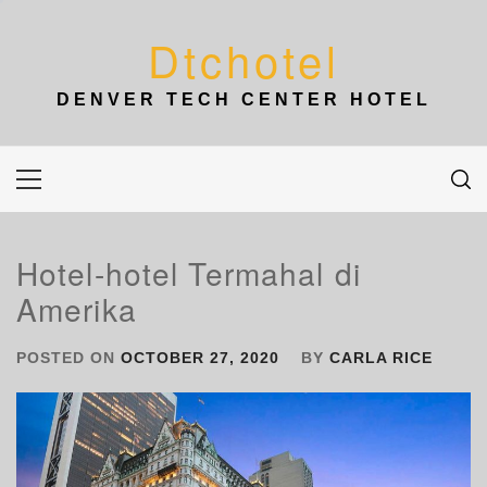
Skip
to
Dtchotel
content
DENVER TECH CENTER HOTEL
Primary
Menu
Hotel-hotel Termahal di
Amerika
POSTED ON
OCTOBER 27, 2020
BY
CARLA RICE