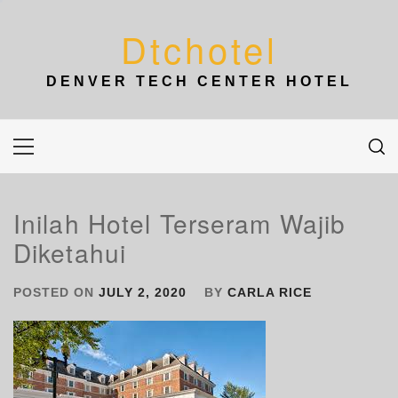
Skip
to
Dtchotel
content
DENVER TECH CENTER HOTEL
Primary
Menu
Inilah Hotel Terseram Wajib
Diketahui
POSTED ON
JULY 2, 2020
BY
CARLA RICE