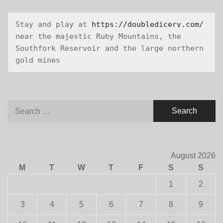
Stay and play at 
https://doubledicerv.com/
near the majestic Ruby Mountains, the 
Southfork Reservoir and the large northern 
gold mines
Search
for:
August 2026
M
T
W
T
F
S
S
1
2
3
4
5
6
7
8
9